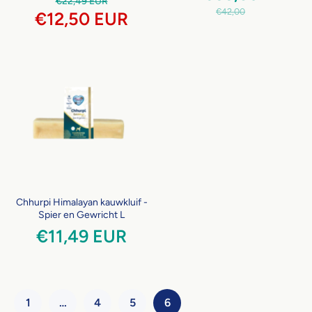
€22,49 EUR
€42,00
€12,50 EUR
Chhurpi Himalayan kauwkluif -
Spier en Gewricht L
€11,49 EUR
1
…
4
5
6