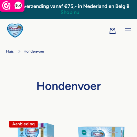
9,4
Gratis verzending vanaf €75,- in Nederland en België
Doorgaan naar artikel
Shop nu
Winkelwage
Huis
Hondenvoer
Hondenvoer
Aanbieding