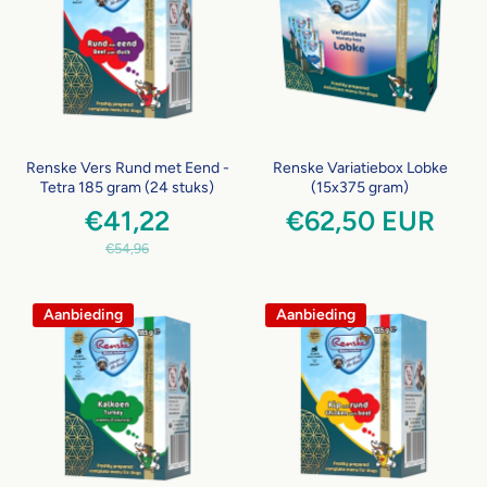
Renske Vers Rund met Eend -
Renske Variatiebox Lobke
Tetra 185 gram (24 stuks)
(15x375 gram)
€41,22
€62,50 EUR
€54,96
Aanbieding
Aanbieding