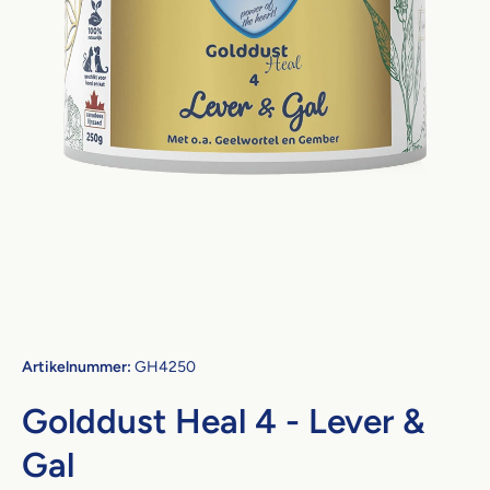
Open media 1 in modaal
Artikelnummer:
GH4250
Golddust Heal 4 - Lever &
Gal