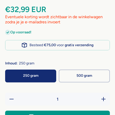
€32,99 EUR
Eventuele korting wordt zichtbaar in de winkelwagen
zodra je je e-mailadres invoert
Op voorraad!
Besteed
€75,00
voor
gratis verzending
Inhoud:
250 gram
250 gram
500 gram
Hoeveelheid
Verhoog 
verlagen
hoeveelh
voor
voor
Golddust
Golddus
Heal 4 -
Heal 4 