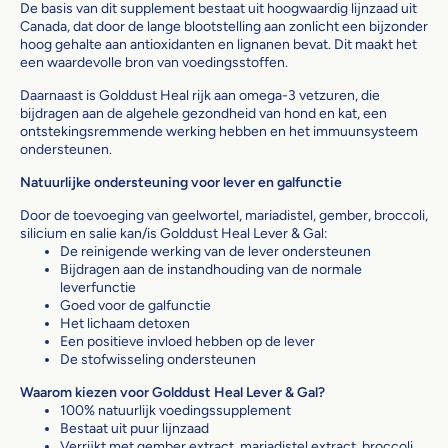
De basis van dit supplement bestaat uit hoogwaardig lijnzaad uit
Canada, dat door de lange blootstelling aan zonlicht een bijzonder
hoog gehalte aan antioxidanten en lignanen bevat. Dit maakt het
een waardevolle bron van voedingsstoffen.
Daarnaast is Golddust Heal rijk aan omega-3 vetzuren, die
bijdragen aan de algehele gezondheid van hond en kat, een
ontstekingsremmende werking hebben en het immuunsysteem
ondersteunen.
Natuurlijke ondersteuning voor lever en galfunctie
Door de toevoeging van geelwortel, mariadistel, gember, broccoli,
silicium en salie kan/is Golddust Heal Lever & Gal:
De reinigende werking van de lever ondersteunen
Bijdragen aan de instandhouding van de normale
leverfunctie
Goed voor de galfunctie
Het lichaam detoxen
Een positieve invloed hebben op de lever
De stofwisseling ondersteunen
Waarom kiezen voor Golddust Heal Lever & Gal?
100% natuurlijk voedingssupplement
Bestaat uit puur lijnzaad
Verrijkt met gember extract, mariadistel extract, broccoli