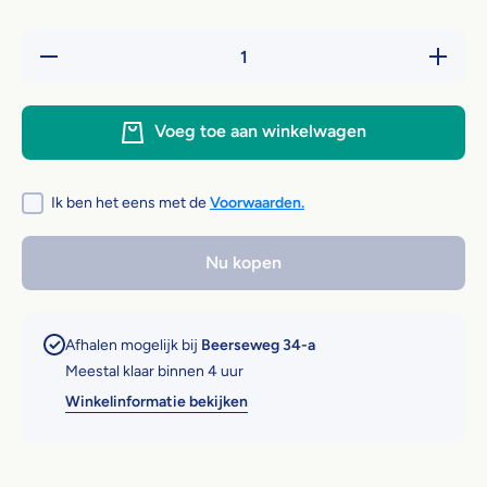
Hoeveelheid
Verhoog 
verlagen
hoeveelh
voor
voor
Renske Bio
Renske B
Vers Worst
Vers Wor
Voeg toe aan winkelwagen
- Rund 500
- Rund 5
gr
gr
Ik ben het eens met de
Voorwaarden.
Nu kopen
Afhalen mogelijk bij
Beerseweg 34-a
Meestal klaar binnen 4 uur
Winkelinformatie bekijken