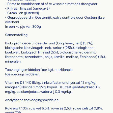
- Prima te combineren of af te wisselen met ons droogvoer
- Rijk aan lijnzaad (omega-3)
- Graan- en glutenvrij
- Geproduceerd in Oostenrijk, extra controle door Oostenrijkse
overheid
In een kuipje van 300g
Samenstelling
Biologisch gecertificeerde rund (long, lever, hart) (53%),
biologische kip (vleugels, nek, karkas) (25%), biologische
boekweit, biologisch lijnzaad (5%), biologische kruidenmix
(brandnetel, rozenbottel, anijs, kamille, melisse, Echinacea) (1%),
mineralen.
Toevoegingsmiddelen (per kg), nutritionele
toevoegingsmiddelen:
Vitamine D3 140 IE/kg, zinksulfaat monohydraat 12 mg/kg,
mangaan(II)oxide 1 mg/kg, koper(II)sulfaat-pentahydraat 0,5
mg/kg, calciumjodaat, watervrij 0,3 mg/kg.
Analytische toevoegingsmiddelen
Ruw eiwit 10%, ruw vet 6,5%, ruwe as 2,5%, ruwe celstof 0,8%,
vocht 72%.