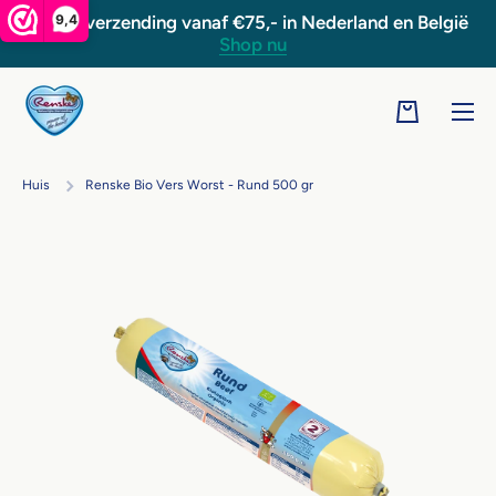
9,4
Gratis verzending vanaf €75,- in Nederland en België
Doorgaan naar artikel
Shop nu
Winkelwage
Huis
Renske Bio Vers Worst - Rund 500 gr
Ga naar productinformatie