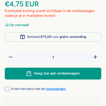
€4,75 EUR
Eventuele korting wordt zichtbaar in de winkelwagen
zodra je je e-mailadres invoert
Op voorraad!
Besteed
€75,00
voor
gratis verzending
Hoeveelheid
Verhoog 
verlagen
hoeveelh
voor
voor
Renske
Rensk
Gezonde
Gezond
Voeg toe aan winkelwagen
Beloning
Belonin
Vlees Strip
Vlees Str
- Lam 70
- Lam 7
gram
gram
Ik ben het eens met de
Voorwaarden.