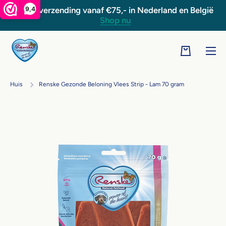
9,4
Gratis verzending vanaf €75,- in Nederland en België
Doorgaan naar artikel
Shop nu
Winkelwage
Huis
Renske Gezonde Beloning Vlees Strip - Lam 70 gram
Ga naar productinformatie