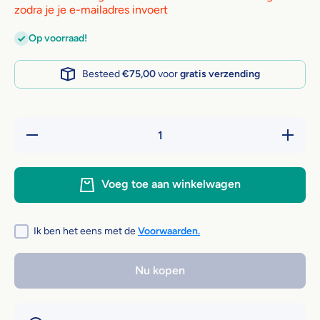
zodra je je e-mailadres invoert
Op voorraad!
Besteed
€75,00
voor
gratis verzending
Hoeveelheid
Verhoog 
verlagen
hoeveelh
voor
voor
Renske
Rensk
Variatiebox
Variatieb
Voeg toe aan winkelwagen
Darell
Darell
(30x185
(30x18
gram)
gram)
Ik ben het eens met de
Voorwaarden.
Nu kopen