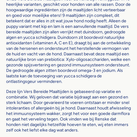
heerlijke varianten, geschikt voor honden van alle rassen. Door de
hoogwaardige ingrediënten zijn de maaltijden licht verteerbaar
en goed voor moeilijke eters! 9 maaltijden zijn compleet, dit
betekent dat er alles in zit wat jouw hond nodig heeft. Alleen de
puppy variant met kip en lam is een aanvullende maaltijd. De vers
bereide maaltijden zijn allen verrijkt met duindoorn, gedroogde
algen en yucca schidigera. Duindoorn zit boordevol natuurlijke
antioxidanten (vitaminen A, C en E), draagt bij aan de ontwikkeling
van de hersenen en ondersteunt het herstellende vermogen van
de huid en vacht van de hond. Daarnaast bevat deze maaltijd een
natuurlijke bron van prebiotica: Xylo-oligosacchariden, welke een
gezonde spijsvertering en gezond immuunsysteem ondersteunt.
De gedroogde algen zitten boordevol omega-3 en jodium. Als
laatste kan de toevoeging van yucca schidigera de
ontlastingsgeur verminderen.
Deze lijn Vers Bereide Maaltijden is gebaseerd op variatie en
combinatie. Wij geloven dat variatie bijdraagt aan een gezond en
sterk lichaam. Door gevarieerd te voeren ontstaan er minder snel
intoleranties of allergieën bij je hond. Daarnaast houdt afwisseling
het immuunsysteem wakker, zorgt het voor een goede darmflora
en gaat het verveling tegen. Ook vinden we bij Renske dat
honden niet dagelijks hetzelfde hoeven te eten, wij eten immers
zelf ook het liefst elke dag wat anders.