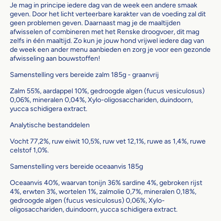
Je mag in principe iedere dag van de week een andere smaak
geven. Door het licht verteerbare karakter van de voeding zal dit
geen problemen geven. Daarnaast mag je de maaltijden
afwisselen of combineren met het Renske droogvoer, dit mag
zelfs in één maaltijd. Zo kun je jouw hond vrijwel iedere dag van
de week een ander menu aanbieden en zorg je voor een gezonde
afwisseling aan bouwstoffen!
Samenstelling vers bereide zalm 185g - graanvrij
Zalm 55%, aardappel 10%, gedroogde algen (fucus vesiculosus)
0,06%, mineralen 0,04%, Xylo-oligosacchariden, duindoorn,
yucca schidigera extract.
Analytische bestanddelen
Vocht 77,2%, ruw eiwit 10,5%, ruw vet 12,1%, ruwe as 1,4%, ruwe
celstof 1,0%.
Samenstelling vers bereide oceaanvis 185g
Oceaanvis 40%, waarvan tonijn 36% sardine 4%, gebroken rijst
4%, erwten 3%, wortelen 1%, zalmolie 0,7%, mineralen 0,18%,
gedroogde algen (fucus vesiculosus) 0,06%, Xylo-
oligosacchariden, duindoorn, yucca schidigera extract.