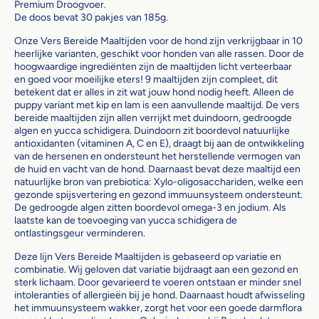
Premium Droogvoer.
De doos bevat 30 pakjes van 185g.
Onze Vers Bereide Maaltijden voor de hond zijn verkrijgbaar in 10
heerlijke varianten, geschikt voor honden van alle rassen. Door de
hoogwaardige ingrediënten zijn de maaltijden licht verteerbaar
en goed voor moeilijke eters! 9 maaltijden zijn compleet, dit
betekent dat er alles in zit wat jouw hond nodig heeft. Alleen de
puppy variant met kip en lam is een aanvullende maaltijd. De vers
bereide maaltijden zijn allen verrijkt met duindoorn, gedroogde
algen en yucca schidigera. Duindoorn zit boordevol natuurlijke
antioxidanten (vitaminen A, C en E), draagt bij aan de ontwikkeling
van de hersenen en ondersteunt het herstellende vermogen van
de huid en vacht van de hond. Daarnaast bevat deze maaltijd een
natuurlijke bron van prebiotica: Xylo-oligosacchariden, welke een
gezonde spijsvertering en gezond immuunsysteem ondersteunt.
De gedroogde algen zitten boordevol omega-3 en jodium. Als
laatste kan de toevoeging van yucca schidigera de
ontlastingsgeur verminderen.
Deze lijn Vers Bereide Maaltijden is gebaseerd op variatie en
combinatie. Wij geloven dat variatie bijdraagt aan een gezond en
sterk lichaam. Door gevarieerd te voeren ontstaan er minder snel
intoleranties of allergieën bij je hond. Daarnaast houdt afwisseling
het immuunsysteem wakker, zorgt het voor een goede darmflora