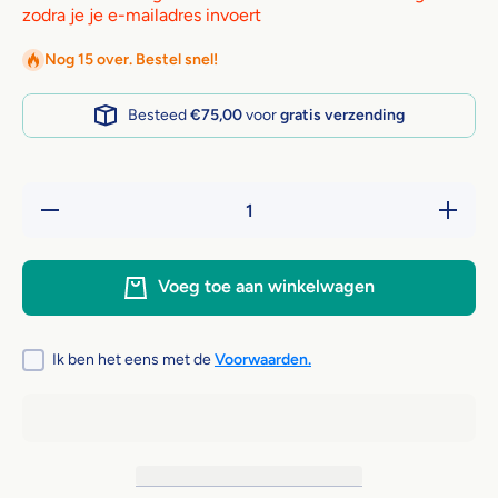
zodra je je e-mailadres invoert
Nog 15 over. Bestel snel!
Besteed
€75,00
voor
gratis verzending
Hoeveelheid
Verhoog 
verlagen
hoeveelh
voor
voor
Renske
Rensk
Variatiebox
Variatieb
Voeg toe aan winkelwagen
Tex (30x185
Tex
gram)
(30x18
gram)
Ik ben het eens met de
Voorwaarden.