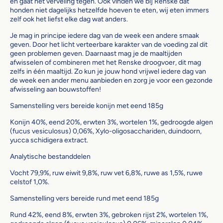
en gaat het verveling tegen. Ook vinden we bij Renske dat
honden niet dagelijks hetzelfde hoeven te eten, wij eten immers
zelf ook het liefst elke dag wat anders.
Je mag in principe iedere dag van de week een andere smaak
geven. Door het licht verteerbare karakter van de voeding zal dit
geen problemen geven. Daarnaast mag je de maaltijden
afwisselen of combineren met het Renske droogvoer, dit mag
zelfs in één maaltijd. Zo kun je jouw hond vrijwel iedere dag van
de week een ander menu aanbieden en zorg je voor een gezonde
afwisseling aan bouwstoffen!
Samenstelling vers bereide konijn met eend 185g
Konijn 40%, eend 20%, erwten 3%, wortelen 1%, gedroogde algen
(fucus vesiculosus) 0,06%, Xylo-oligosacchariden, duindoorn,
yucca schidigera extract.
Analytische bestanddelen
Vocht 79,9%, ruw eiwit 9,8%, ruw vet 6,8%, ruwe as 1,5%, ruwe
celstof 1,0%.
Samenstelling vers bereide rund met eend 185g
Rund 42%, eend 8%, erwten 3%, gebroken rijst 2%, wortelen 1%,